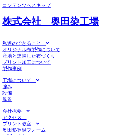
コンテンツへスキップ
株式会社 奥田染工場
私達のできること
オリジナル布製作について
産地と連携した布づくり
プリント加工について
製作事例
工場について
強み
設備
風景
会社概要
アクセス
プリント教室
奥田塾登録フォーム