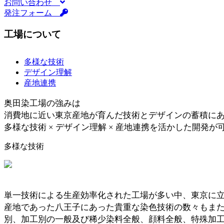
お問い合わせ
発注フォーム
工場について
多様な技術
デザイン理解
産地連携
奥田染工場の強みは
消費地に近い
東京産地が育んだ技術とデザインの蓄積
に
多様な技術
×
デザイン理解
×
産地連携
を活かした開発が
多様な技術
単一技術による生産効率化された工場が多い中、東京に立
産地であった八王子にあった貴重な染色技術の数々もまた
別、加工別の一般及び稀少染料全般、顔料全般、特殊加